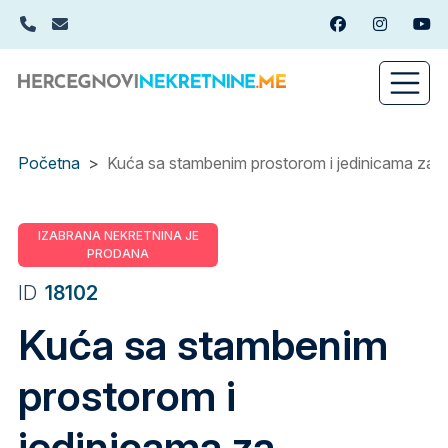
Skip
+382(0)67 449 988
info@hercegnovinekretnine.me
Facebook
Instagram
You
to
main
content
Početna
Kuća sa stambenim prostorom i jedinicama za izd
IZABRANA NEKRETNINA JE
PRODANA
ID
18102
Kuća sa stambenim
prostorom i
jedinicama za