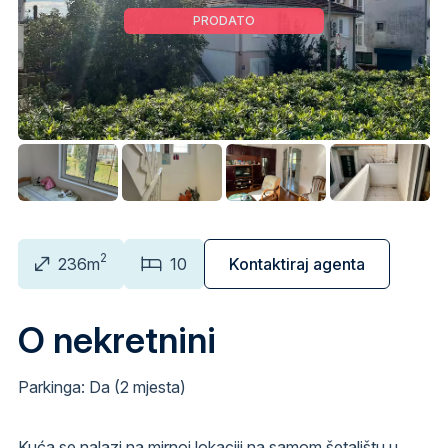
PRODATO
2
236m
10
Kontaktiraj agenta
O nekretnini
Parkinga: Da (2 mjesta)
Kuća se nalazi na mirnoj lokaciji na samom šetalištu u