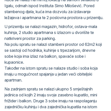
Igalu, odmah ispod Instituta Simo Milošević. Pored
stambenog djela, kuća ima dozvolu za izdavanje
ležajeva i apartmana te 2 poslovna prostora u prizemlju.
U prizemlju se nalazi magazin, hidrofor, ostava-mala
kuhinja, 2 studio apartmana s izlazom u dvorište te
natkriveni prostor za parking.
Na polu spratu se nalazi stambeni prostor od 62m2 koji
se sastoji od hodnika, kuhinje s trpezarijom, dnevne
sobe koja ima izlaz na balkon, spavaće sobe i
kupaonice.
Također na istom spratu se nalaze studio i soba koja
imaju u mogućnost spajanja u jedan veći obiteljski
apartman.
Na zadnjem spratu se nalazi ukupno 5 smještajnih
jedinica od kojih 2 imaju svoje zasebno kupatilo, mini
frižider i balkon. Druge 3 sobe imaju na raspolaganju
zajedničku kuhinju i dva zajednička kupatila na istom