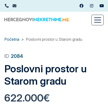
Skip
+382(0)67 449 988
info@hercegnovinekretnine.me
Facebook
Instagram
You
to
main
content
Početna
Poslovni prostor u Starom gradu
ID
2084
Poslovni prostor u
Starom gradu
622.000€