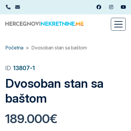
Skip
+382(0)67 449 988
info@hercegnovinekretnine.me
Facebook
Instagram
You
to
main
content
Početna
Dvosoban stan sa baštom
ID
13807-1
Dvosoban stan sa
baštom
189.000€