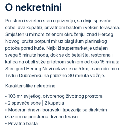
O nekretnini
Prostran i svijetao stan u prizemlju, sa dvije spavaće
sobe, dva kupatila, privatnom baštom i velikim terasama.
Smješten u mirnom zelenom okruženju iznad Herceg
Novog, pruža potpuni mir uz blagi šum planinskog
potoka pored kuće. Najbliži supermarket je udaljen
svega 5 minuta hoda, dok se do šetališta, restorana i
kafića na obali stiže prijatnom šetnjom od oko 15 minuta.
Stari grad Herceg Novi nalazi se na 5 km, a aerodromi u
Tivtu i Dubrovniku na približno 30 minuta vožnje.
Karakteristike nekretnine:
• 103 m² svijetlog, otvorenog životnog prostora
• 2 spavaće sobe | 2 kupatila
• Moderan dnevni boravak i trpezarija sa direktnim
izlazom na prostranu drvenu terasu
• Privatna bašta