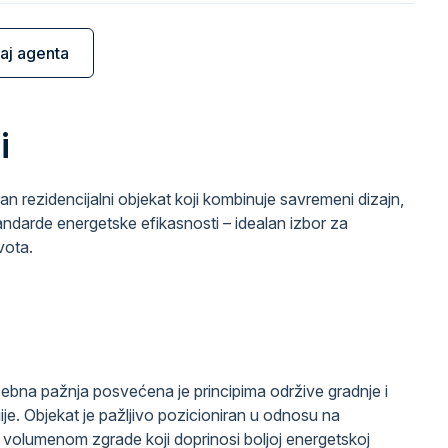
raj agenta
i
 rezidencijalni objekat koji kombinuje savremeni dizajn,
andarde energetske efikasnosti – idealan izbor za
vota.
sebna pažnja posvećena je principima održive gradnje i
je. Objekat je pažljivo pozicioniran u odnosu na
volumenom zgrade koji doprinosi boljoj energetskoj