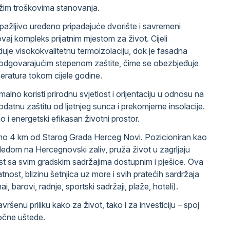
ižim troškovima stanovanja.
, pažljivo uređeno pripadajuće dvorište i savremeni
ovaj kompleks prijatnim mjestom za život. Cijeli
uje visokokvalitetnu termoizolaciju, dok je fasadna
 odgovarajućim stepenom zaštite, čime se obezbjeđuje
eratura tokom cijele godine.
alno koristi prirodnu svjetlost i orijentaciju u odnosu na
odatnu zaštitu od ljetnjeg sunca i prekomjerne insolacije.
o i energetski efikasan životni prostor.
mo 4 km od Starog Grada Herceg Novi. Pozicioniran kao
edom na Hercegnovski zaliv, pruža život u zagrljaju
t sa svim gradskim sadržajima dostupnim i pješice. Ova
atnost, blizinu šetnjica uz more i svih pratećih sardržaja
i, barovi, radnje, sportski sadržaji, plaže, hoteli).
vršenu priliku kako za život, tako i za investiciju – spoj
ročne uštede.