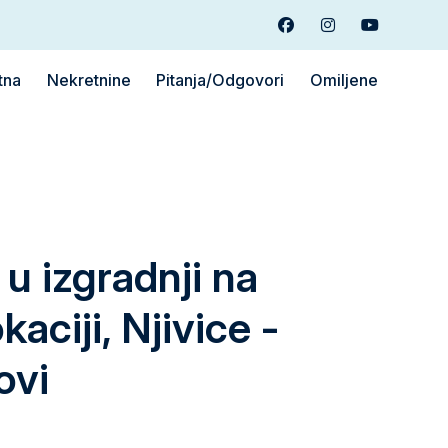
Facebook
Instagram
Youtube
tna
Nekretnine
Pitanja/Odgovori
Omiljene
u izgradnji na
kaciji, Njivice -
ovi