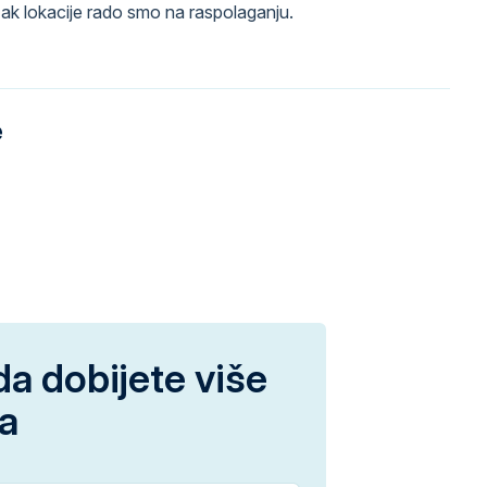
azak lokacije rado smo na raspolaganju.
e
da dobijete više
ja