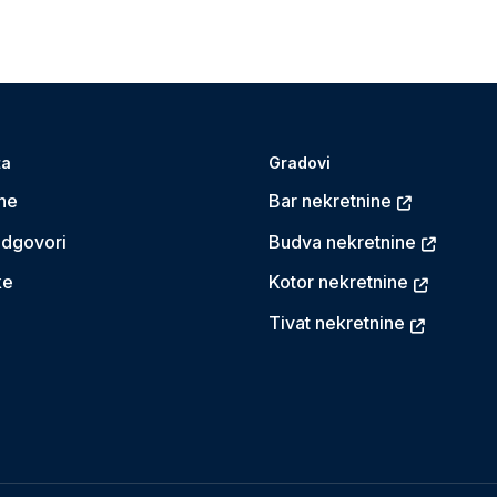
ta
Gradovi
ne
Bar nekretnine
Odgovori
Budva nekretnine
ke
Kotor nekretnine
Tivat nekretnine