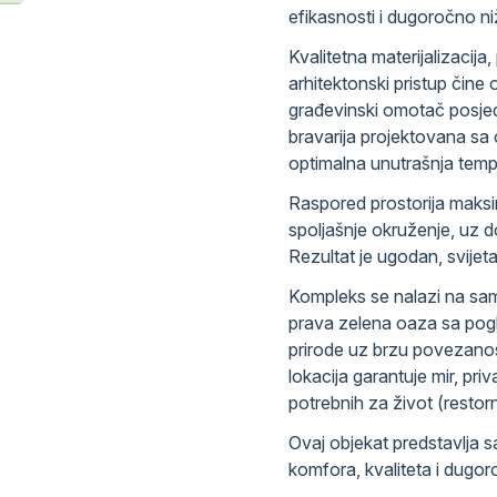
efikasnosti i dugoročno n
Kvalitetna materijalizacija
arhitektonski pristup čine 
građevinski omotač posjed
bravarija projektovana sa
optimalna unutrašnja temp
Raspored prostorija maksim
spoljašnje okruženje, uz d
Rezultat je ugodan, svijeta
Kompleks se nalazi na sa
prava zelena oaza sa pogl
prirode uz brzu povezanos
lokacija garantuje mir, priv
potrebnih za život (restorna
Ovaj objekat predstavlja sa
komfora, kvaliteta i dugo