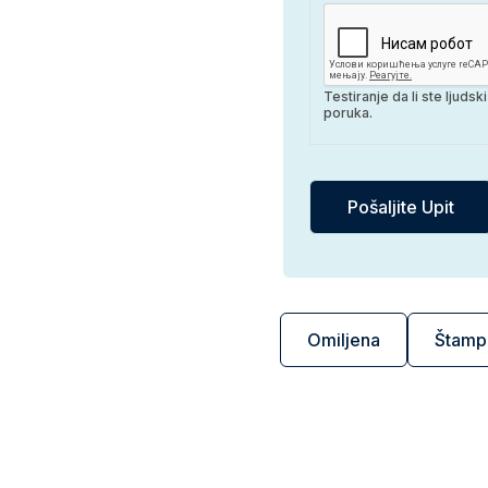
Testiranje da li ste ljuds
poruka.
Omiljena
Štamp