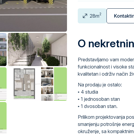
2
28m
Kontakti
O nekretnin
Predstavljamo vam moderan
funkcionalnost i visoke st
kvalitetan i održiv način ži
Na prodaju je ostalo:
• 4 studia
• 1 jednosoban stan
• 1 dvosoban stan.
Prilikom projektovanja po
smanjenju potrošnje energi
okruženje, sa kompaktnim 