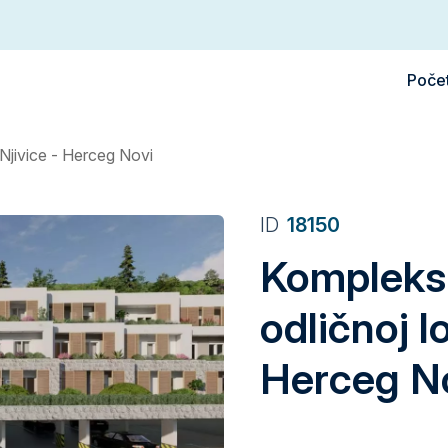
Poče
, Njivice - Herceg Novi
ID
18150
Kompleks 
odličnoj lo
Herceg N