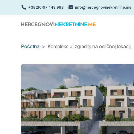
Skip
+382(0)67 449 988
info@hercegnovinekretnine.me
to
main
content
Početna
Kompleks u izgradnji na odličnoj lokaciji