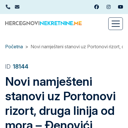
Skip
+382(0)67 449 988
info@hercegnovinekretnine.me
Facebook
Instagram
You
to
main
content
Početna
Novi namješteni stanovi uz Portonovi rizort, dru
ID
18144
Novi namješteni
stanovi uz Portonovi
rizort, druga linija od
mora – Đenovići