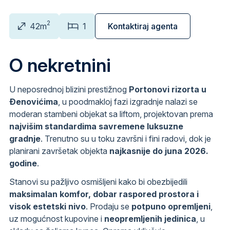
2
42m
1
Kontaktiraj agenta
O nekretnini
U neposrednoj blizini prestižnog
Portonovi rizorta u
Đenovićima
, u poodmakloj fazi izgradnje nalazi se
moderan stambeni objekat sa liftom, projektovan prema
najvišim standardima savremene luksuzne
gradnje
. Trenutno su u toku završni i fini radovi, dok je
planirani završetak objekta
najkasnije do juna 2026.
godine
.
Stanovi su pažljivo osmišljeni kako bi obezbijedili
maksimalan komfor, dobar raspored prostora i
visok estetski nivo
. Prodaju se
potpuno opremljeni
,
uz mogućnost kupovine i
neopremljenih jedinica
, u