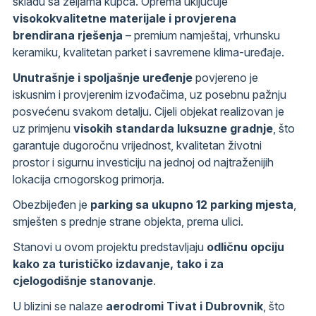
skladu sa željama kupca. Oprema uključuje
visokokvalitetne materijale i provjerena
brendirana rješenja
– premium namještaj, vrhunsku
keramiku, kvalitetan parket i savremene klima-uređaje.
Unutrašnje i spoljašnje uređenje
povjereno je
iskusnim i provjerenim izvođačima, uz posebnu pažnju
posvećenu svakom detalju. Cijeli objekat realizovan je
uz primjenu
visokih standarda luksuzne gradnje
, što
garantuje dugoročnu vrijednost, kvalitetan životni
prostor i sigurnu investiciju na jednoj od najtraženijih
lokacija crnogorskog primorja.
Obezbijeđen je
parking sa ukupno 12 parking mjesta
,
smješten s prednje strane objekta, prema ulici.
Stanovi u ovom projektu predstavljaju
odličnu opciju
kako za turističko izdavanje, tako i za
cjelogodišnje stanovanje
.
U blizini se nalaze
aerodromi Tivat i Dubrovnik
, što