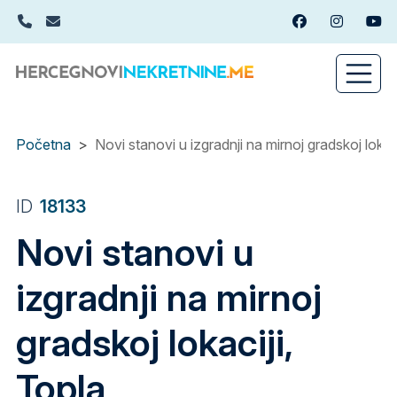
Skip
+382(0)67 449 988
info@hercegnovinekretnine.me
Facebook
Instagram
You
to
main
content
Početna
Novi stanovi u izgradnji na mirnoj gradskoj lokaci
ID
18133
Novi stanovi u
izgradnji na mirnoj
gradskoj lokaciji,
Topla