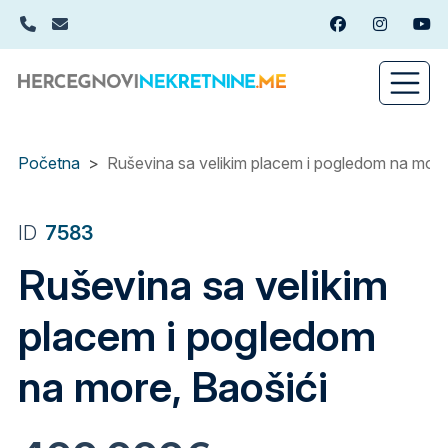
Skip
+382(0)67 449 988
info@hercegnovinekretnine.me
Facebook
Instagram
You
to
main
content
Početna
Ruševina sa velikim placem i pogledom na more
ID
7583
Ruševina sa velikim
placem i pogledom
na more, Baošići