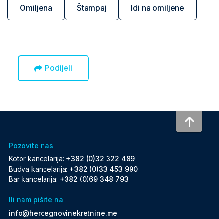
Omiljena
Štampaj
Idi na omiljene
Podijeli
To to
Pozovite nas
Kotor kancelarija:
+382 (0)32 322 489
Budva kancelarija:
+382 (0)33 453 990
Bar kancelarija:
+382 (0)69 348 793
Ili nam pišite na
info@hercegnovinekretnine.me