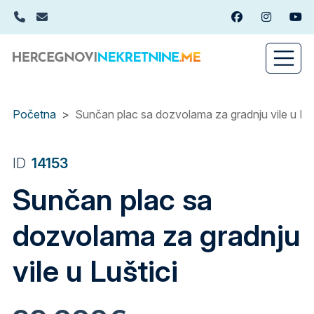
Skip
+382(0)67 449 988
info@hercegnovinekretnine.me
Facebook
Instagram
You
to
main
content
Početna
Sunčan plac sa dozvolama za gradnju vile u Luš
ID
14153
Sunčan plac sa
dozvolama za gradnju
vile u Luštici